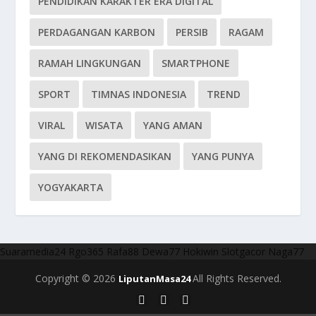
PENDIDIKAN KARAKTER ERA DIGITAL
PERDAGANGAN KARBON
PERSIB
RAGAM
RAMAH LINGKUNGAN
SMARTPHONE
SPORT
TIMNAS INDONESIA
TREND
VIRAL
WISATA
YANG AMAN
YANG DI REKOMENDASIKAN
YANG PUNYA
YOGYAKARTA
Suaramedia24
Rgo365
Rafa88
Dewa77
Hokiwin
Slotgacor
Naga77
Copyright © 2026
All Rights Reserved.
LiputanMasa24