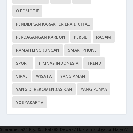
OTOMOTIF
PENDIDIKAN KARAKTER ERA DIGITAL
PERDAGANGAN KARBON
PERSIB
RAGAM
RAMAH LINGKUNGAN
SMARTPHONE
SPORT
TIMNAS INDONESIA
TREND
VIRAL
WISATA
YANG AMAN
YANG DI REKOMENDASIKAN
YANG PUNYA
YOGYAKARTA
Suaramedia24
Rgo365
Rafa88
Dewa77
Hokiwin
Slotgacor
Naga77