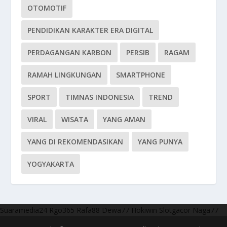
OTOMOTIF
PENDIDIKAN KARAKTER ERA DIGITAL
PERDAGANGAN KARBON
PERSIB
RAGAM
RAMAH LINGKUNGAN
SMARTPHONE
SPORT
TIMNAS INDONESIA
TREND
VIRAL
WISATA
YANG AMAN
YANG DI REKOMENDASIKAN
YANG PUNYA
YOGYAKARTA
Suaramedia24
Rgo365
Rafa88
Dewa77
Hokiwin
Slotgacor
Naga77