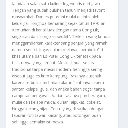
Ia adalah salah satu kuliner legendaris dari Jawa
Tengah yang sudah puluhan tahun menjadi favorit
masyarakat. Dan es puter ini mulai di rintis oleh
keluarga Tionghoa Semarang sejak tahun 1970-an.
Kemudian di kenal luas dengan nama Cong Lik,
singkatan dari “congkak sedikit”. Terlebih yang konon
menggambarkan karakter sang penjual yang ramah
namun sedikit tegas dalam melayani pembeli. Ciri
khas utama dari Es Puter Cong Lik terletak pada
teksturnya yang lembut. Meski di buat secara
tradisional tanpa mesin modern. Sehingga sering
disebut juga es krim kampung. Rasanya autentik
karena terbuat dari bahan alami. Tentunya seperti
santan kelapa, gula, dan aneka bahan segar tanpa
campuran pengawet. Varian rasanya pun beragam,
mulai dari kelapa muda, durian, alpukat, cokelat,
hingga kacang hijau. Tentu yang di sajikan dengan
taburan roti tawar, kacang, atau potongan buah
sehingga semakin istimewa.