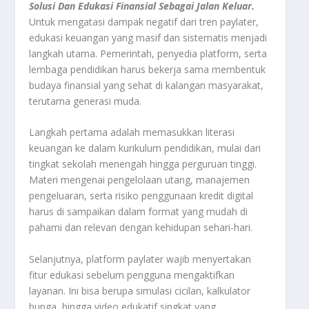
Solusi Dan Edukasi Finansial Sebagai Jalan Keluar.
Untuk mengatasi dampak negatif dari tren paylater,
edukasi keuangan yang masif dan sistematis menjadi
langkah utama. Pemerintah, penyedia platform, serta
lembaga pendidikan harus bekerja sama membentuk
budaya finansial yang sehat di kalangan masyarakat,
terutama generasi muda.
Langkah pertama adalah memasukkan literasi
keuangan ke dalam kurikulum pendidikan, mulai dari
tingkat sekolah menengah hingga perguruan tinggi.
Materi mengenai pengelolaan utang, manajemen
pengeluaran, serta risiko penggunaan kredit digital
harus di sampaikan dalam format yang mudah di
pahami dan relevan dengan kehidupan sehari-hari.
Selanjutnya, platform paylater wajib menyertakan
fitur edukasi sebelum pengguna mengaktifkan
layanan. Ini bisa berupa simulasi cicilan, kalkulator
bunga, hingga video edukatif singkat yang