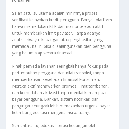
konsumen.
Salah satu isu utama adalah minimnya proses
verifikasi kelayakan kredit pengguna. Banyak platform
hanya memerlukan KTP dan nomor telepon aktif
untuk memberikan limit paylater. Tanpa adanya
analisis riwayat keuangan atau penghasilan yang
memadai, hal ini bisa di salahgunakan oleh pengguna
yang belum siap secara finansial.
Pihak penyedia layanan seringkali hanya fokus pada
pertumbuhan pengguna dan nilai transaksi, tanpa
memperhatikan kesehatan finansial konsumen.
Mereka aktif menawarkan promosi, limit tambahan,
dan kemudahan aktivasi tanpa menilai kemampuan
bayar pengguna. Bahkan, sistem notifikasi dan
pengingat seringkali lebih menekankan urgensi bayar
ketimbang edukasi mengenai risiko utang.
Sementara itu, edukasi literasi keuangan oleh