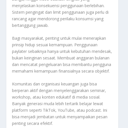
menjelaskan konsekuensi penggunaan berlebihan.
Sistem pengingat dan limit penggunaan juga perlu di
rancang agar mendorong perilaku konsumsi yang
bertanggung jawab.
Bagi masyarakat, penting untuk mulai menerapkan
prinsip hidup sesuai kemampuan. Penggunaan
paylater sebaiknya hanya untuk kebutuhan mendesak,
bukan keinginan sesaat. Membuat anggaran bulanan
dan mencatat pengeluaran bisa membantu pengguna
memahami kemampuan finansialnya secara objektif.
Komunitas dan organisasi keuangan juga bisa
berperan aktif dengan menyelenggarakan seminar,
workshop, atau konten edukatif di media sosial.
Banyak generasi muda lebih tertarik belajar lewat
platform seperti TikTok, YouTube, atau podcast. Ini
bisa menjadi jembatan untuk menyampaikan pesan
penting secara efektif.