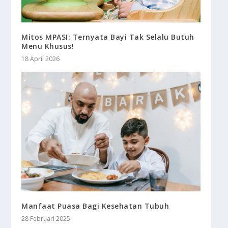
Mitos MPASI: Ternyata Bayi Tak Selalu Butuh
Menu Khusus!
18 April 2026
Manfaat Puasa Bagi Kesehatan Tubuh
28 Februari 2025