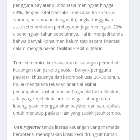
pengguna paylater di Indonesia meningkat hingga
64%, dengan total transaksi mencapai Rp 35 triliun.
Namun, bersamaan dengan itu, angka tunggakan
atau keterlambatan pembayaran juga meningkat 20%
dibandingkan tahun sebelumnya. Hal ini menjadi tanda
bahwa banyak konsumen belum siap secara finansial
dalam menggunakan fasilitas kredit digital ini.
Tren ini memicu kekhawatiran di kalangan pemerhati
keuangan dan psikolog sosial. Banyak pengguna
paylater, khususnya dari kelompok usia 20–35 tahun,
mulai mengalami tekanan finansial akibat
penumpukan tagihan dari berbagai platform. Bahkan,
ada yang terjebak dalam siklus gali lubang tutup
lubang, yakni menggunakan paylater dari satu aplikasi
untuk menutup paylater lain yang sudah jatuh tempo.
Tren
Paylater
tanpa literasi keuangan yang memadai,
berpotensi menciptakan krisis kecil di tingkat rumah