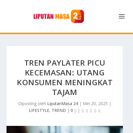
TREN PAYLATER PICU
KECEMASAN: UTANG
KONSUMEN MENINGKAT
TAJAM
Diposting oleh
LiputanMasa 24
|
Mei 20, 2025
|
LIFESTYLE
,
TREND
|
0
|