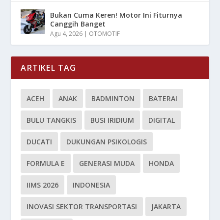
Bukan Cuma Keren! Motor Ini Fiturnya
Canggih Banget
Agu 4, 2026
|
OTOMOTIF
ARTIKEL TAG
ACEH
ANAK
BADMINTON
BATERAI
BULU TANGKIS
BUSI IRIDIUM
DIGITAL
DUCATI
DUKUNGAN PSIKOLOGIS
FORMULA E
GENERASI MUDA
HONDA
IIMS 2026
INDONESIA
INOVASI SEKTOR TRANSPORTASI
JAKARTA