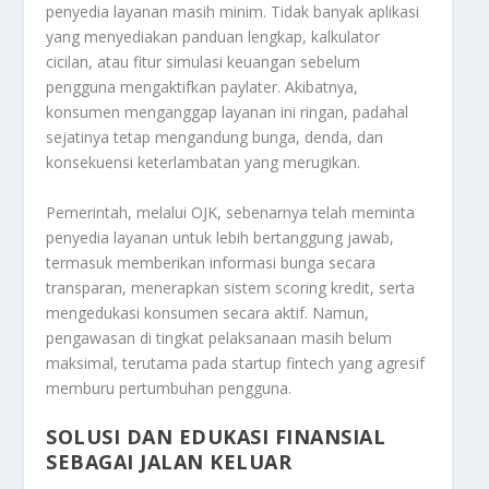
penyedia layanan masih minim. Tidak banyak aplikasi
yang menyediakan panduan lengkap, kalkulator
cicilan, atau fitur simulasi keuangan sebelum
pengguna mengaktifkan paylater. Akibatnya,
konsumen menganggap layanan ini ringan, padahal
sejatinya tetap mengandung bunga, denda, dan
konsekuensi keterlambatan yang merugikan.
Pemerintah, melalui OJK, sebenarnya telah meminta
penyedia layanan untuk lebih bertanggung jawab,
termasuk memberikan informasi bunga secara
transparan, menerapkan sistem scoring kredit, serta
mengedukasi konsumen secara aktif. Namun,
pengawasan di tingkat pelaksanaan masih belum
maksimal, terutama pada startup fintech yang agresif
memburu pertumbuhan pengguna.
SOLUSI DAN EDUKASI FINANSIAL
SEBAGAI JALAN KELUAR