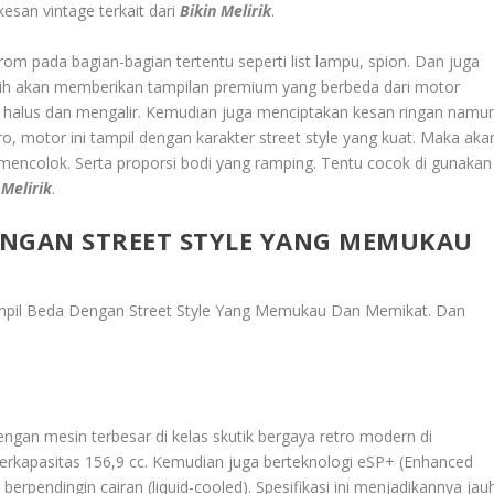
san vintage terkait dari
Bikin Melirik
.
m pada bagian-bagian tertentu seperti list lampu, spion. Dan juga
ih akan memberikan tampilan premium yang berbeda dari motor
at halus dan mengalir. Kemudian juga menciptakan kesan ringan namu
, motor ini tampil dengan karakter street style yang kuat. Maka aka
 mencolok. Serta proporsi bodi yang ramping. Tentu cocok di gunakan
 Melirik
.
DENGAN STREET STYLE YANG MEMUKAU
ampil Beda Dengan Street Style Yang Memukau Dan Memikat
. Dan
dengan mesin terbesar di kelas skutik bergaya retro modern di
erkapasitas 156,9 cc. Kemudian juga berteknologi eSP+ (Enhanced
rpendingin cairan (liquid-cooled). Spesifikasi ini menjadikannya jau