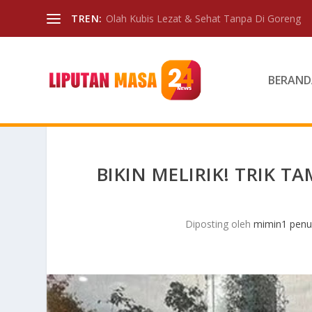
TREN:
Olah Kubis Lezat & Sehat Tanpa Di Goreng
BERAND
BIKIN MELIRIK! TRIK T
Diposting oleh
mimin1 penul