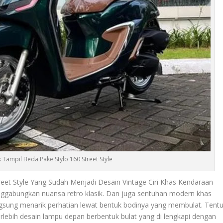
ik Tampil Beda Pake Stylo 160 Street Style
treet Style Yang Sudah Menjadi Desain Vintage Ciri Khas Kendaraan
nggabungkan nuansa retro klasik. Dan juga sentuhan modern khas
 langsung menarik perhatian lewat bentuk bodinya yang membulat. Tent
rlebih desain lampu depan berbentuk bulat yang di lengkapi dengan