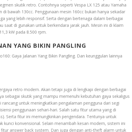
i segmen skutik retro. Contohnya seperti Vespa LX 125 atau Yamaha
n di bawah 130cc. Penggunaan mesin 160cc bukan hanya sekadar
 yang lebih responsif. Serta dengan bertenaga dalam berbagai
au saat di gunakan untuk berkendara jarak jauh. Mesin ini di klaim
1,3 kW pada 8.500 rpm.
NAN YANG BIKIN PANGLING
o160: Gaya Jalanan Yang Bikin Pangling
. Dan keunggulan lainnya
ergaya retro modern. Akan tetapi juga di lengkapi dengan berbagai
nnya sebagai skutik yang mampu memenuhi kebutuhan gaya sekaligus
i di rancang untuk meningkatkan pengalaman pengguna dari segi
ensi penggunaan sehari-hari. Salah satu fitur utama yang di
). Serta fitur ini memungkinkan pengendara. Tentunya untuk
 kunci konvensional. Selain menambah kesan modern, sistem ini
fitur answer back system. Dan juga dengan anti-theft alarm untuk