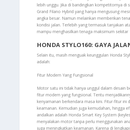
lebih unggu. Jika di bandingkan kompetitornya d
Grand Filano Hybrid yang hanya mengusung mesi
angka besar. Namun melainkan memberikan tenaga
kondisi jalan. Terlebih yang termasuk tanjakan at
mampu menghasilkan tenaga maksimum sekitar 1
HONDA STYLO160: GAYA JALA
Selain itu, masih menguak keunggulan
Honda Styl
adalah:
Fitur Modern Yang Fungsional
Motor satu ini tidak hanya unggul dalam desain b
fitur modern yang fungsional. Tentu menjadika
kenyamanan berkendara masa kini. Fitur-fitur in
keamanan. Kemudian juga kemudahan, hingga efisi
andalkan adalah Honda Smart Key System (keyless
menyalakan motor tanpa perlu menggunakan anak
juga meningkatkan keamanan. Karena di lengkapi 