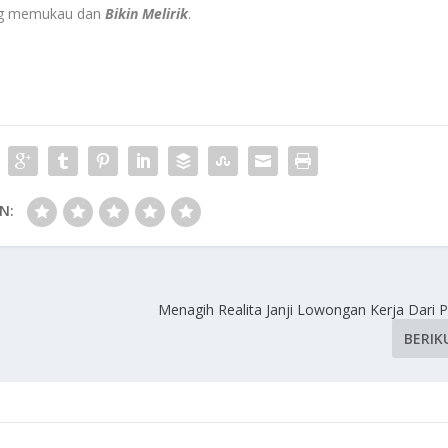
yang memukau dan
Bikin Melirik
.
N:
Menagih Realita Janji Lowongan Kerja Dari 
BERIK